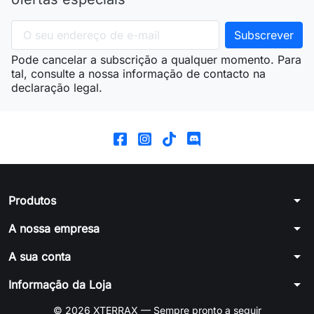
Pode cancelar a subscrição a qualquer momento. Para
tal, consulte a nossa informação de contacto na
declaração legal.
arrow_drop_down
Produtos
arrow_drop_down
A nossa empresa
arrow_drop_down
A sua conta
arrow_drop_down
Informação da Loja
© 2026 XTERRAX — Sempre pronto a seguir