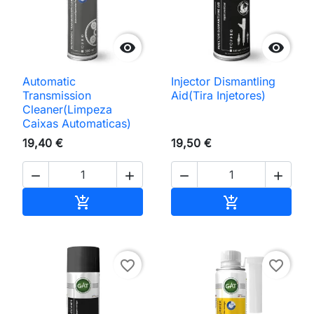


Automatic
Injector Dismantling
Transmission
Aid(Tira Injetores)
Cleaner(Limpeza
Caixas Automaticas)
19,40 €
19,50 €




Adicionar ao carrinho
Adicionar ao 


favorite_border
favorite_border