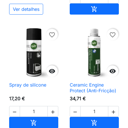
Adicionar ao 

Ver detalhes
favorite_border
favorite_border


Spray de silicone
Ceramic Engine
Protect (Anti-Fricção)
17,20 €
34,71 €




Adicionar ao carrinho
Adicionar ao 

