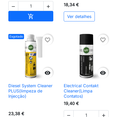
18,34 €


Adicionar ao carrinho

Ver detalhes
Esgotado
favorite_border
favorite_border


Diesel System Cleaner
Electrical Contakt
PLUS(limpeza de
Cleaner(Limpa
Injecção)
Contatos)
19,40 €
23,38 €

