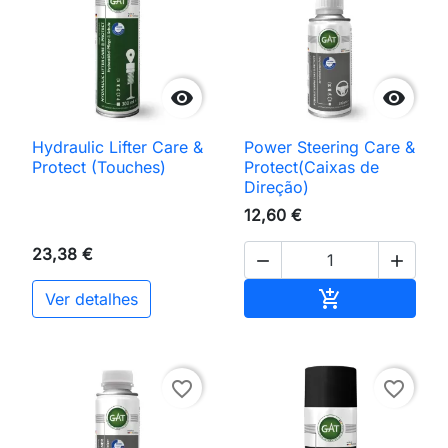


Hydraulic Lifter Care &
Power Steering Care &
Protect (Touches)
Protect(Caixas de
Direção)
12,60 €
23,38 €


Adicionar ao 

Ver detalhes
favorite_border
favorite_border