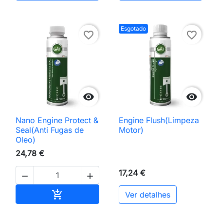
Esgotado
favorite_border
favorite_border


Nano Engine Protect &
Engine Flush(Limpeza
Seal(Anti Fugas de
Motor)
Oleo)
24,78 €
17,24 €


Adicionar ao carrinho

Ver detalhes