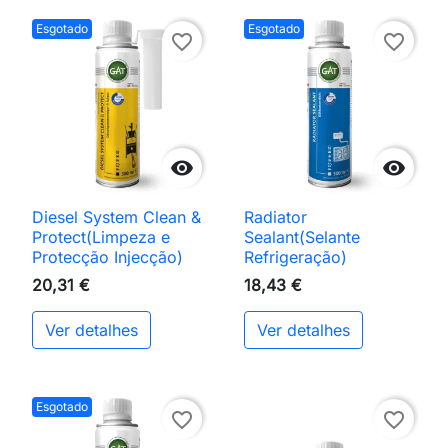
Esgotado
Esgotado
favorite_border
favorite_border


Diesel System Clean &
Radiator
Protect(Limpeza e
Sealant(Selante
Protecção Injecção)
Refrigeração)
20,31 €
18,43 €
Ver detalhes
Ver detalhes
Esgotado
favorite_border
favorite_border