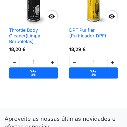


Throttle Body
DPF Purifier
Cleaner(Limpa
(Purificador DPF)
Borboletas)
18,20 €
18,29 €




Adicionar ao carrinho
Adicionar ao 


Aproveite as nossas últimas novidades e
ofertas especiais