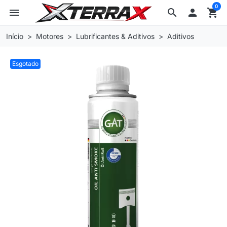
0
menu
search

shopping_cart
Início
Motores
Lubrificantes & Aditivos
Aditivos
Esgotado