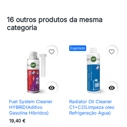
16 outros produtos da mesma
categoria
Esgotado
favorite_border
favorite_border


Fuel System Cleaner
Radiator Oil Cleaner
HYBRID(Aditivo
C1+C2(Limpeza oleo
Gasolina Hibridos)
Refrigeração Agua)
19,40 €