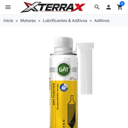
0
menu
search

shopping_cart
Início
Motores
Lubrificantes & Aditivos
Aditivos