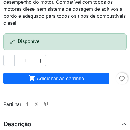
desempenho do motor. Compatível com todos os
motores diesel sem sistema de dosagem de aditivos a
bordo e adequado para todos os tipos de combustíveis
diesel.

Disponível



Adicionar ao carrinho
favorite_border
Partilhar
Descrição