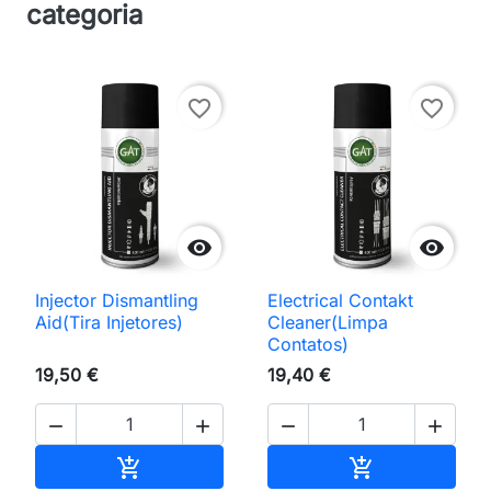
categoria
favorite_border
favorite_border


Injector Dismantling
Electrical Contakt
Aid(Tira Injetores)
Cleaner(Limpa
Contatos)
19,50 €
19,40 €




Adicionar ao carrinho
Adicionar ao 

