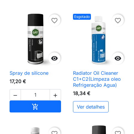
Esgotado
favorite_border
favorite_border


Spray de silicone
Radiator Oil Cleaner
C1+C2(Limpeza oleo
17,20 €
Refrigeração Agua)
18,34 €


Adicionar ao carrinho

Ver detalhes
favorite_border
favorite_border