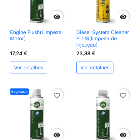


Engine Flush(Limpeza
Diesel System Cleaner
Motor)
PLUS(limpeza de
Injecção)
17,24 €
23,38 €
Ver detalhes
Ver detalhes
Esgotado
favorite_border
favorite_border

