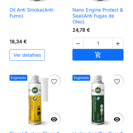
Oil Anti Smoke(Anti-
Nano Engine Protect &
Fumo)
Seal(Anti Fugas de
Oleo)
24,78 €
18,34 €


Adicionar ao 

Ver detalhes
Esgotado
Esgotado
favorite_border
favorite_border

