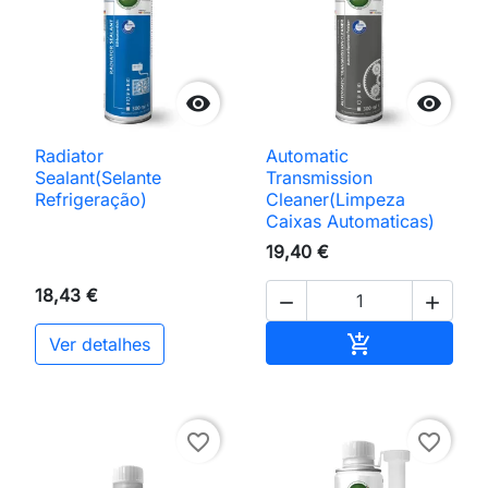


Radiator
Automatic
Sealant(Selante
Transmission
Refrigeração)
Cleaner(Limpeza
Caixas Automaticas)
19,40 €
18,43 €


Adicionar ao 

Ver detalhes
favorite_border
favorite_border