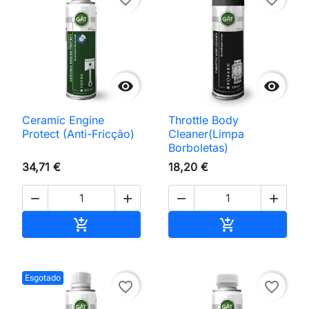


Ceramic Engine
Throttle Body
Protect (Anti-Fricção)
Cleaner(Limpa
Borboletas)
34,71 €
18,20 €




Adicionar ao carrinho
Adicionar ao 


Esgotado
favorite_border
favorite_border