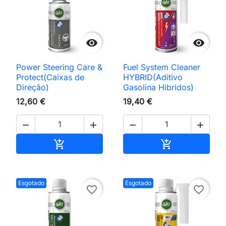


Power Steering Care &
Fuel System Cleaner
Protect(Caixas de
HYBRID(Aditivo
Direção)
Gasolina Hibridos)
12,60 €
19,40 €




Adicionar ao carrinho
Adicionar ao 


Esgotado
Esgotado
favorite_border
favorite_border