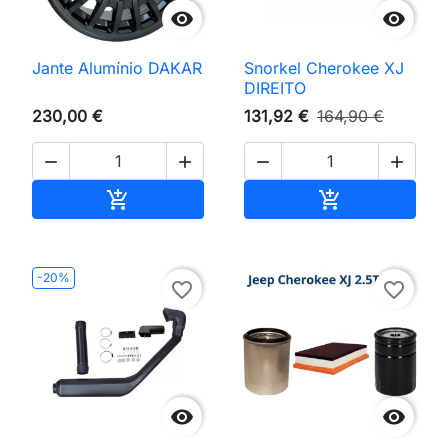


Jante Alumínio DAKAR
Snorkel Cherokee XJ
DIREITO
230,00 €
131,92 €
164,90 €




Adicionar ao carrinho
Adicionar ao 


-20%
favorite_border
favorite_border

