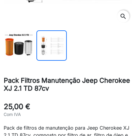
search
Pack Filtros Manutenção Jeep Cherokee
XJ 2.1 TD 87cv
25,00 €
Com IVA
Pack de filtros de manutenção para Jeep Cherokee XJ
2.1 TD 87cv, composto por filtro de ar, filtro de óleo e