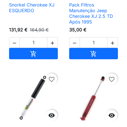
Snorkel Cherokee XJ
Pack Filtros
ESQUERDO
Manutenção Jeep
Cherokee XJ 2.5 TD
Após 1995
131,92 €
164,90 €
35,00 €




Adicionar ao carrinho
Adicionar ao 


favorite_border
favorite_border

