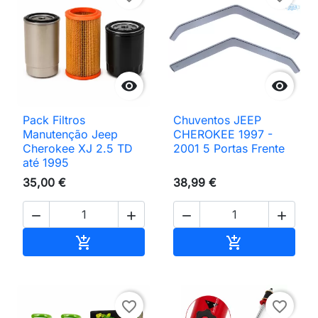


Pack Filtros
Chuventos JEEP
Manutenção Jeep
CHEROKEE 1997 -
Cherokee XJ 2.5 TD
2001 5 Portas Frente
até 1995
35,00 €
38,99 €




Adicionar ao carrinho
Adicionar ao 


favorite_border
favorite_border