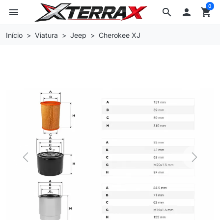
0
menu
search

shopping_cart
Início
Viatura
Jeep
Cherokee XJ
Previous
Next