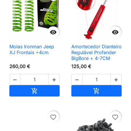


Molas Ironman Jeep
Amortecedor Dianteiro
XJ Frontais +4cm
Regulável Profender
BigBore + 4-7CM
260,00 €
125,00 €




Adicionar ao carrinho
Adicionar ao 


favorite_border
favorite_border