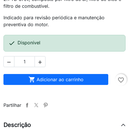
filtro de combustível.
Indicado para revisão periódica e manutenção
preventiva do motor.

Disponível



Adicionar ao carrinho
favorite_border
Partilhar
Descrição