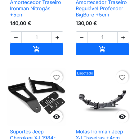
Amortecedor Traseiro
Amortecedor Traseiro
Ironman Nitrogás
Regulável Profender
+5cm
BigBore +5cm
140,00 €
130,00 €




Adicionar ao carrinho
Adicionar ao 


Esgotado
favorite_border
favorite_border


Suportes Jeep
Molas Ironman Jeep
Cherokee XJ 1984-
XJ Traseiras +4cm