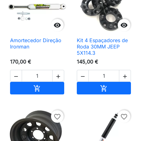


Amortecedor Direção
Kit 4 Espaçadores de
Ironman
Roda 30MM JEEP
5X114.3
170,00 €
145,00 €




Adicionar ao carrinho
Adicionar ao 


favorite_border
favorite_border