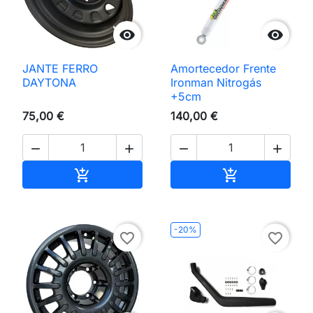


JANTE FERRO
Amortecedor Frente
DAYTONA
Ironman Nitrogás
+5cm
75,00 €
140,00 €




Adicionar ao carrinho
Adicionar ao 


-20%
favorite_border
favorite_border