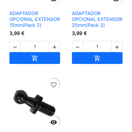
ADAPTADOR
ADAPTADOR
OPCIONAL EXTENSOR
OPCIONAL EXTENSOR
15mm(Pack 2)
25mm(Pack 2)
3,99 €
3,99 €




Adicionar ao carrinho
Adicionar ao 


favorite_border
