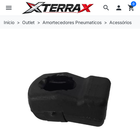
0
menu
search

shopping_cart
Início
Outlet
Amortecedores Pneumaticos
Acessórios