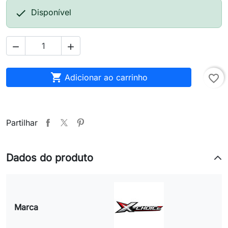

Disponível



Adicionar ao carrinho
favorite_border
Partilhar
Dados do produto
Marca