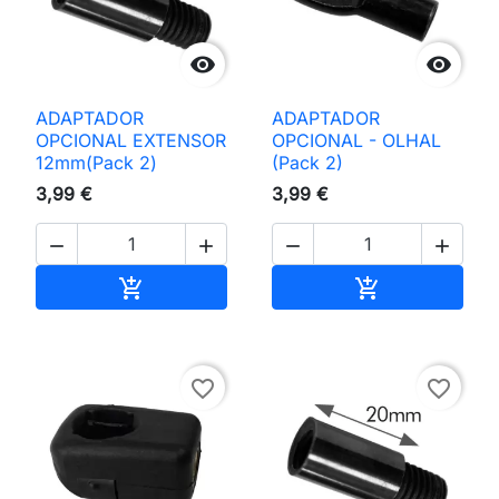


ADAPTADOR
ADAPTADOR
OPCIONAL EXTENSOR
OPCIONAL - OLHAL
12mm(Pack 2)
(Pack 2)
3,99 €
3,99 €




Adicionar ao carrinho
Adicionar ao 


favorite_border
favorite_border