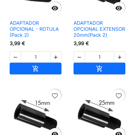


ADAPTADOR
ADAPTADOR
OPCIONAL - ROTULA
OPCIONAL EXTENSOR
(Pack 2)
20mm(Pack 2)
3,99 €
3,99 €




Adicionar ao carrinho
Adicionar ao 


favorite_border
favorite_border

