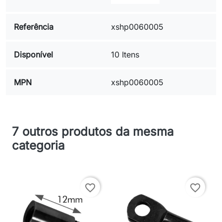
Referência
xshp0060005
Disponível
10 Itens
MPN
xshp0060005
7 outros produtos da mesma
categoria
favorite_border
favorite_border