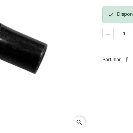

Dispon

Partilhar
search