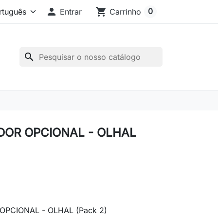

shopping_cart
0
Entrar
Carrinho
search
DOR OPCIONAL - OLHAL
PCIONAL - OLHAL (Pack 2)