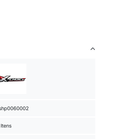
shp0060002
 Itens