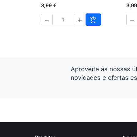
3,99 €
3,99




Adicionar ao carri
Aproveite as nossas ú
novidades e ofertas es