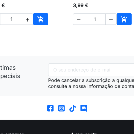
 €
3,99 €





nho
Adicionar ao carrinho
Adic
ltimas
peciais
Pode cancelar a subscrição a qualque
consulte a nossa informação de conta