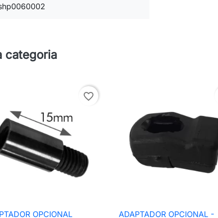
shp0060002
 categoria
favorite_border
PTADOR OPCIONAL
ADAPTADOR OPCIONAL -