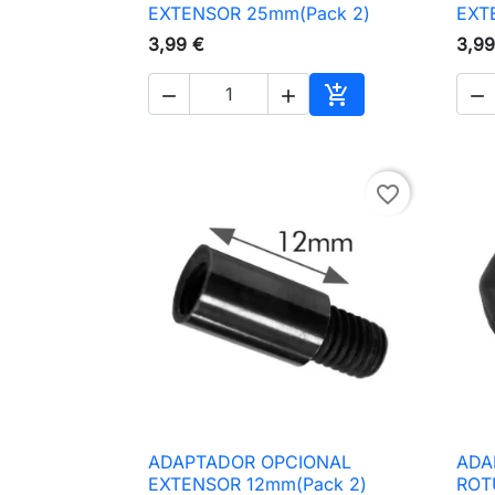

Vista rápida
EXTENSOR 25mm(Pack 2)
EXT
3,99 €
3,99




Adicionar ao carri
favorite_border
ADAPTADOR OPCIONAL
ADA

Vista rápida
EXTENSOR 12mm(Pack 2)
ROT