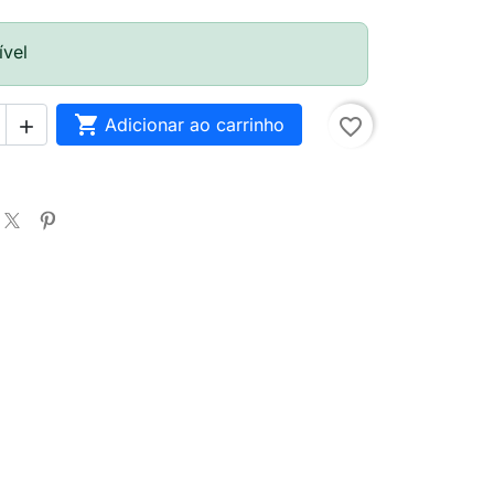
ível

Adicionar ao carrinho
favorite_border
