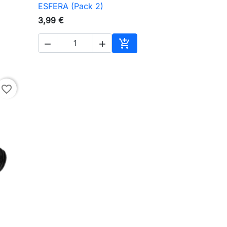

Vista rápida
ESFERA (Pack 2)
3,99 €



ionar ao carrinho
Adicionar ao carrinho
favorite_border