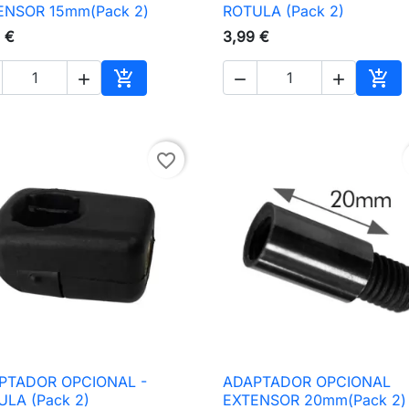

Vista rápida

Vista rápida
ENSOR 15mm(Pack 2)
ROTULA (Pack 2)
 €
3,99 €





nho
Adicionar ao carrinho
Adic
favorite_border
PTADOR OPCIONAL -
ADAPTADOR OPCIONAL

Vista rápida

Vista rápida
ULA (Pack 2)
EXTENSOR 20mm(Pack 2)