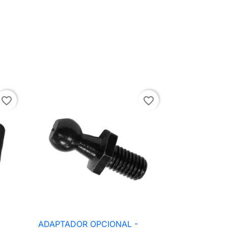
favorite_border
favorite_border
ADAPTADOR OPCIONAL -