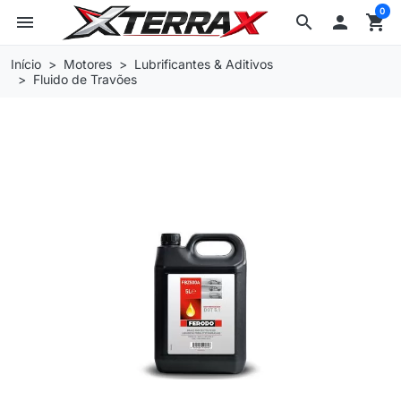
0
menu
search

shopping_cart
Início
Motores
Lubrificantes & Aditivos
Fluido de Travões