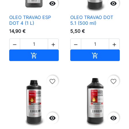


OLEO TRAVAO ESP
OLEO TRAVAO DOT
DOT 4 (1 L)
5.1 (500 ml)
14,90 €
5,50 €




Adicionar ao carrinho
Adicionar ao 


favorite_border
favorite_border

