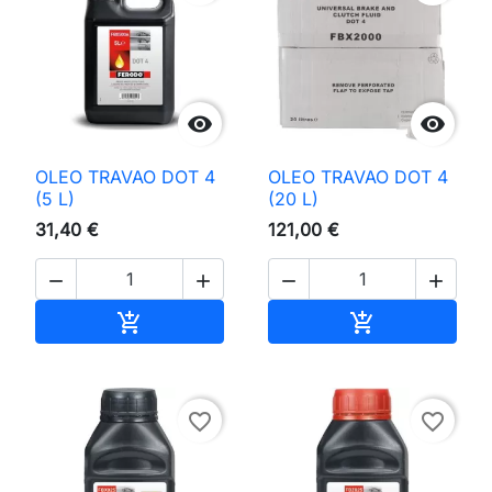


OLEO TRAVAO DOT 4
OLEO TRAVAO DOT 4
(5 L)
(20 L)
31,40 €
121,00 €




Adicionar ao carrinho
Adicionar ao 


favorite_border
favorite_border