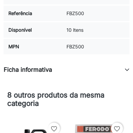
Referência
FBZ500
Disponível
10 Itens
MPN
FBZ500
Ficha informativa
8 outros produtos da mesma
categoria
favorite_border
favorite_border