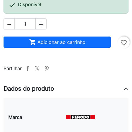

Disponível



Adicionar ao carrinho
favorite_border
Partilhar
Dados do produto
Marca