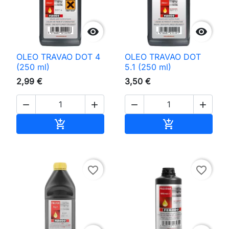


OLEO TRAVAO DOT 4
OLEO TRAVAO DOT
(250 ml)
5.1 (250 ml)
2,99 €
3,50 €




Adicionar ao carrinho
Adicionar ao 


favorite_border
favorite_border