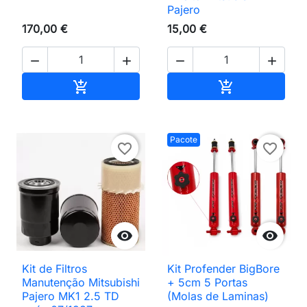
Pajero
170,00 €
15,00 €




Adicionar ao carrinho
Adicionar ao 


Pacote
favorite_border
favorite_border


Kit de Filtros
Kit Profender BigBore
Manutenção Mitsubishi
+ 5cm 5 Portas
Pajero MK1 2.5 TD
(Molas de Laminas)