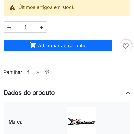

Últimos artigos em stock



Adicionar ao carrinho
favorite_border
Partilhar
Dados do produto
Marca