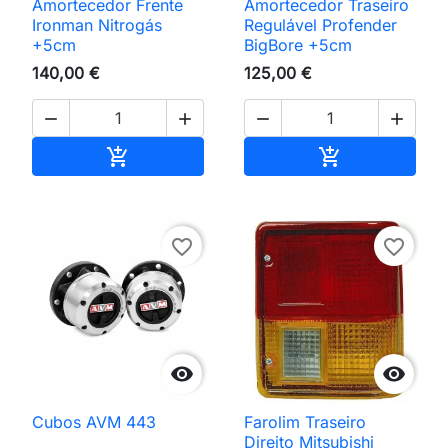
Amortecedor Frente
Amortecedor Traseiro
Ironman Nitrogás
Regulável Profender
+5cm
BigBore +5cm
140,00 €
125,00 €




Adicionar ao carrinho
Adicionar ao 


favorite_border
favorite_border


Cubos AVM 443
Farolim Traseiro
Direito Mitsubishi