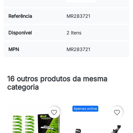
Referência
MR283721
Disponível
2 Itens
MPN
MR283721
16 outros produtos da mesma
categoria
Apenas online
favorite_border
favorite_border