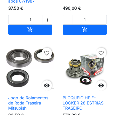
após 07/1987
37,50 €
490,00 €




Adicionar ao carrinho
Adicionar ao 


favorite_border
favorite_border


Jogo de Rolamentos
BLOQUEIO HF E-
de Roda Traseira
LOCKER 28 ESTRIAS
Mitsubishi
TRASEIRO