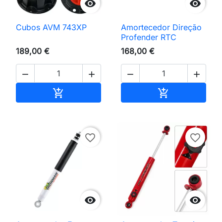


Cubos AVM 743XP
Amortecedor Direção
Profender RTC
189,00 €
168,00 €




Adicionar ao carrinho
Adicionar ao 


favorite_border
favorite_border

