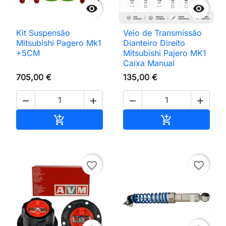


Kit Suspensão
Veio de Transmissão
Mitsubishi Pagero Mk1
Dianteiro Direito
+5CM
Mitsubishi Pajero MK1
Caixa Manual
705,00 €
135,00 €




Adicionar ao carrinho
Adicionar ao 


favorite_border
favorite_border