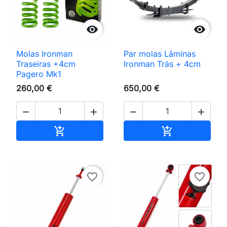


Molas Ironman
Par molas Lâminas
Traseiras +4cm
Ironman Trás + 4cm
Pagero Mk1
260,00 €
650,00 €




Adicionar ao carrinho
Adicionar ao 


favorite_border
favorite_border