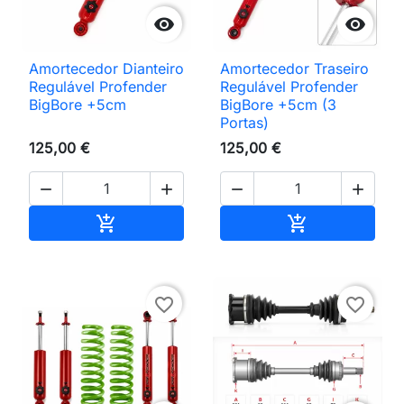


Amortecedor Dianteiro
Amortecedor Traseiro
Regulável Profender
Regulável Profender
BigBore +5cm
BigBore +5cm (3
Portas)
125,00 €
125,00 €




Adicionar ao carrinho
Adicionar ao 


favorite_border
favorite_border