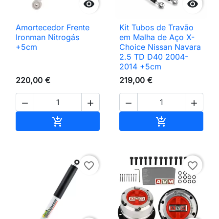


Amortecedor Frente
Kit Tubos de Travão
Ironman Nitrogás
em Malha de Aço X-
+5cm
Choice Nissan Navara
2.5 TD D40 2004-
2014 +5cm
220,00 €
219,00 €




Adicionar ao carrinho
Adicionar ao 


favorite_border
favorite_border