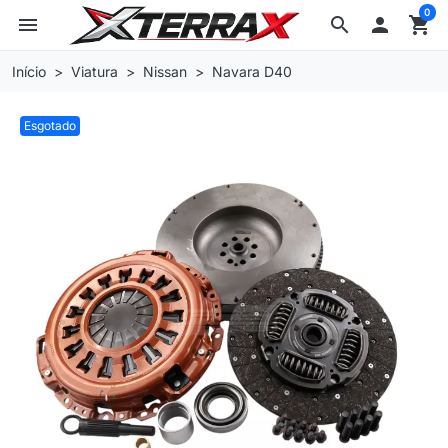
0
menu
search

shopping_cart
Início
Viatura
Nissan
Navara D40
Esgotado