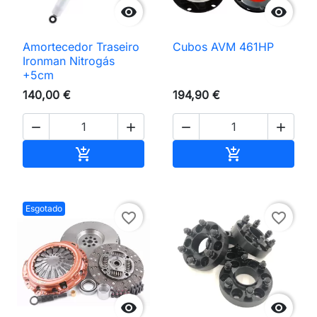


Amortecedor Traseiro
Cubos AVM 461HP
Ironman Nitrogás
+5cm
140,00 €
194,90 €




Adicionar ao carrinho
Adicionar ao 


Esgotado
favorite_border
favorite_border

