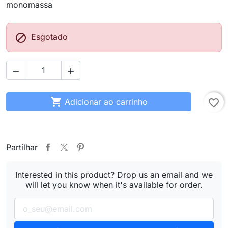
monomassa

Esgotado



Adicionar ao carrinho
favorite_border
Partilhar
Interested in this product? Drop us an email and we
will let you know when it's available for order.