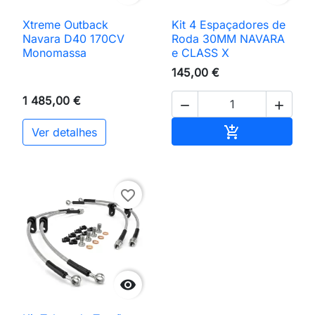
Xtreme Outback
Kit 4 Espaçadores de
Navara D40 170CV
Roda 30MM NAVARA
Monomassa
e CLASS X
145,00 €
1 485,00 €


Adicionar ao 

Ver detalhes
favorite_border
