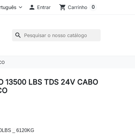

shopping_cart
0
Entrar
Carrinho
search
CO
 13500 LBS TDS 24V CABO
CO
00LBS _ 6120KG