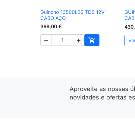
Guincho 13500LBS TDS 12V
GUI

Vista rápida
CABO AÇO
CAB
399,00 €
430

Ve


Adicionar ao carri
Aproveite as nossas ú
novidades e ofertas es