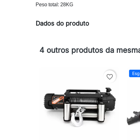
Peso total: 28KG
Dados do produto
4 outros produtos da mesma
Esg
favorite_border