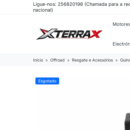
Ligue-nos:
256820198 (Chamada para a red
nacional)
Motore
Electró
Início
Offroad
Resgate e Acessórios
Guin
Esgotado