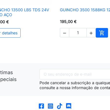
NCHO 13500 LBS TDS 24V
GUINCHO 3500 1588KG 1

Vista rápida

Vista rápida
O AÇO
195,00 €
,00 €

r detalhes


nho
Adic
ltimas
peciais
Pode cancelar a subscrição a qualque
consulte a nossa informação de conta