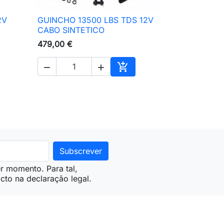
2V
GUINCHO 13500 LBS TDS 12V

Vista rápida
CABO SINTETICO
479,00 €



ionar ao carrinho
Adicionar ao carrinho
r momento. Para tal,
cto na declaração legal.