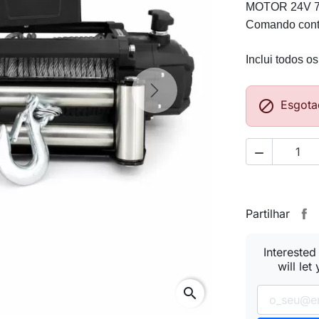
MOTOR 24V 
Comando contr
Inclui todos 
Next

Esgota

Partilhar
Interested
will let
search