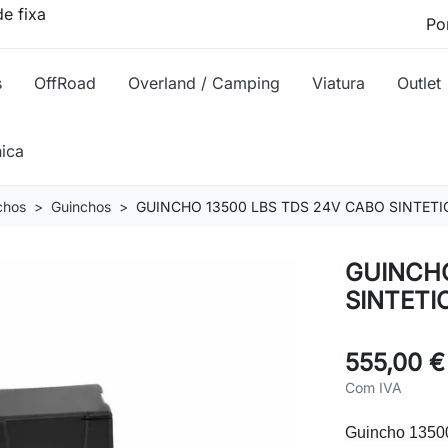
e fixa
s
OffRoad
Overland / Camping
Viatura
Outlet
nica
chos
Guinchos
GUINCHO 13500 LBS TDS 24V CABO SINTETI
GUINCHO
SINTETI
555,00 €
Com IVA
Guincho 135