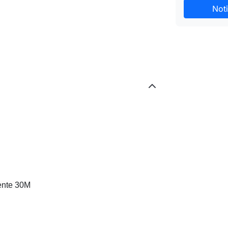
Noti
ente 30M