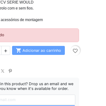
7CV SERIE WOULD
olo com e sem fios.
os acessórios de montagem
do

Adicionar ao carrinho
favorite_border

 in this product? Drop us an email and we
 you know when it's available for order.